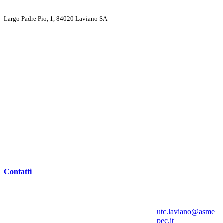
Largo Padre Pio, 1, 84020 Laviano SA
Contatti
utc.laviano@asme
pec.it