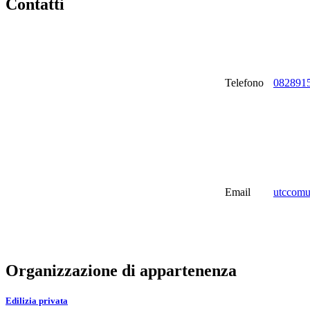
Contatti
Telefono
082891
Email
utccomun
Organizzazione di appartenenza
Edilizia privata