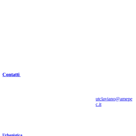
Contatti
utclaviano@amepe
c.it
Urbanistica