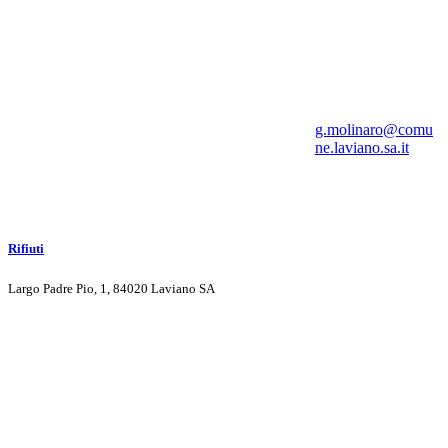
g.molinaro@comu
ne.laviano.sa.it
Rifiuti
Largo Padre Pio, 1, 84020 Laviano SA