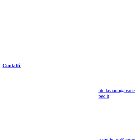
Contatti
utc.laviano@asme
pec.it
g.molinaro@comu