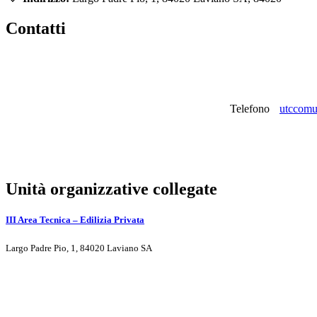
Contatti
Telefono
utccomun
Unità organizzative collegate
III Area Tecnica – Edilizia Privata
Largo Padre Pio, 1, 84020 Laviano SA