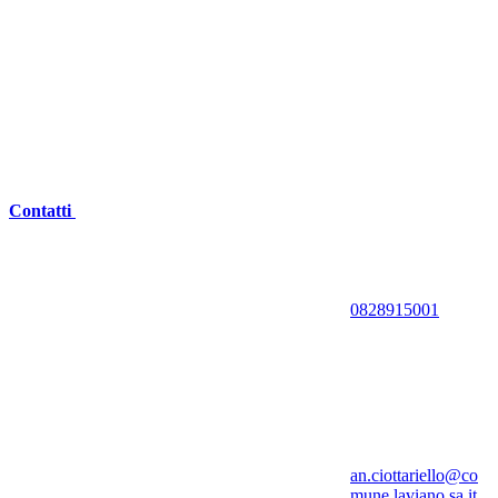
Contatti
0828915001
an.ciottariello@co
mune.laviano.sa.it