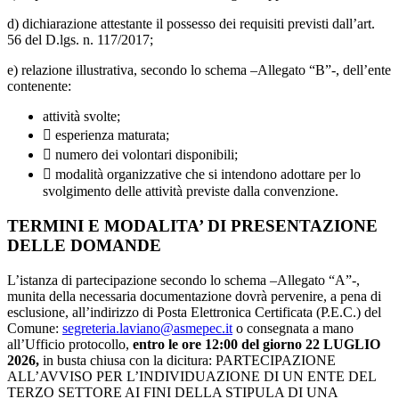
d) dichiarazione attestante il possesso dei requisiti previsti dall’art.
56 del D.lgs. n. 117/2017;
e) relazione illustrativa, secondo lo schema –Allegato “B”-, dell’ente
contenente:
attività svolte;
 esperienza maturata;
 numero dei volontari disponibili;
 modalità organizzative che si intendono adottare per lo
svolgimento delle attività previste dalla convenzione.
TERMINI E MODALITA’ DI PRESENTAZIONE
DELLE DOMANDE
L’istanza di partecipazione secondo lo schema –Allegato “A”-,
munita della necessaria documentazione dovrà pervenire, a pena di
esclusione, all’indirizzo di Posta Elettronica Certificata (P.E.C.) del
Comune:
segreteria.laviano@asmepec.it
o consegnata a mano
all’Ufficio protocollo,
entro le ore 12:00 del giorno 22 LUGLIO
2026,
in busta chiusa con la dicitura: PARTECIPAZIONE
ALL’AVVISO PER L’INDIVIDUAZIONE DI UN ENTE DEL
TERZO SETTORE AI FINI DELLA STIPULA DI UNA