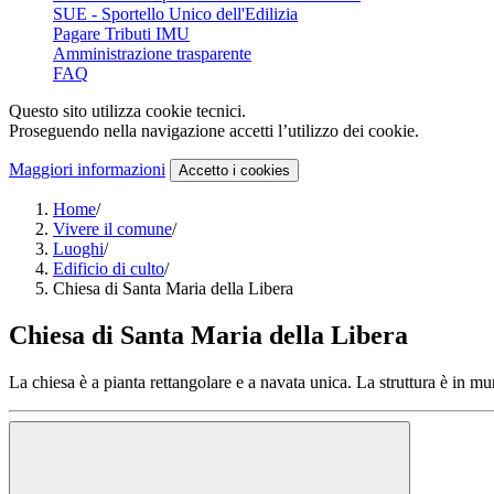
SUE - Sportello Unico dell'Edilizia
Pagare Tributi IMU
Amministrazione trasparente
FAQ
Questo sito utilizza cookie tecnici.
Proseguendo nella navigazione accetti l’utilizzo dei cookie.
Maggiori informazioni
Accetto
i cookies
Home
/
Vivere il comune
/
Luoghi
/
Edificio di culto
/
Chiesa di Santa Maria della Libera
Chiesa di Santa Maria della Libera
La chiesa è a pianta rettangolare e a navata unica. La struttura è in mur